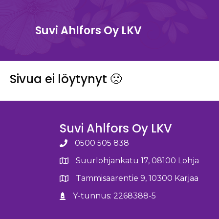
Suvi Ahlfors Oy LKV
Sivua ei löytynyt 🙁
Suvi Ahlfors Oy LKV
0500 505 838
Suurlohjankatu 17, 08100 Lohja
Tammisaarentie 9, 10300 Karjaa
Y-tunnus: 2268388-5