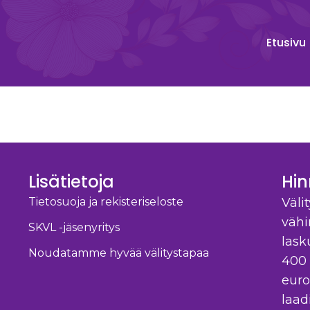
Etusivu
Lisätietoja
Hi
Tietosuoja ja rekisteriseloste
Väli
vähi
SKVL -jäsenyritys
lask
Noudatamme hyvää välitystapaa
400 
euro
laad