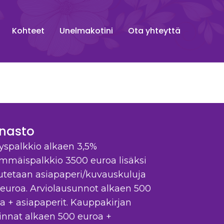
Kohteet
Unelmakotini
Ota yhteyttä
nnasto
tyspalkkio alkaen 3,5%
mmäispalkkio 3500 euroa lisäksi
utetaan asiapaperi/kuvauskuluja
euroa. Arviolausunnot alkaen 500
a + asiapaperit. Kauppakirjan
innat alkaen 500 euroa +