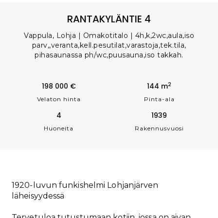
RANTAKYLÄNTIE 4
Vappula, Lohja | Omakotitalo | 4h,k,2wc,aula,iso
parv,,veranta,kell.pesutilat,varastoja,tek.tila,
pihasaunassa ph/wc,puusauna,iso takkah.
2
198 000 €
144 m
Velaton hinta
Pinta-ala
4
1939
Huoneita
Rakennusvuosi
1920-luvun funkishelmi Lohjanjärven
läheisyydessä
Tervetuloa tutustumaan kotiin, jossa on aivan