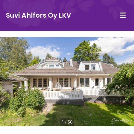
Va
Suvi Ahlfors Oy LKV
1
/
36