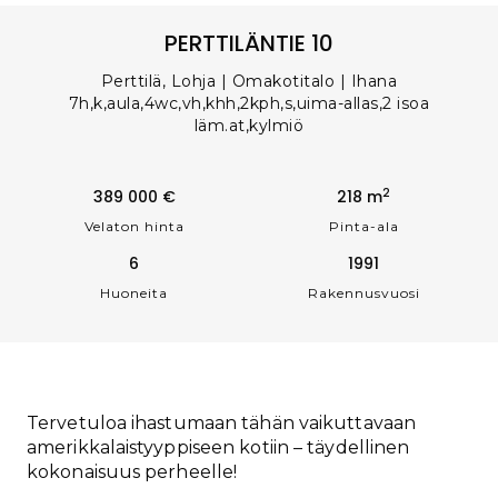
PERTTILÄNTIE 10
Perttilä, Lohja | Omakotitalo | Ihana
7h,k,aula,4wc,vh,khh,2kph,s,uima-allas,2 isoa
läm.at,kylmiö
2
389 000 €
218 m
Velaton hinta
Pinta-ala
6
1991
Huoneita
Rakennusvuosi
Tervetuloa ihastumaan tähän vaikuttavaan
amerikkalaistyyppiseen kotiin – täydellinen
kokonaisuus perheelle!