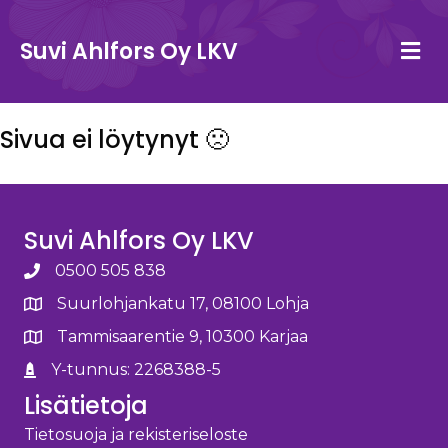
Va
Suvi Ahlfors Oy LKV
Sivua ei löytynyt 🙁
Suvi Ahlfors Oy LKV
0500 505 838
Suurlohjankatu 17, 08100 Lohja
Tammisaarentie 9, 10300 Karjaa
Y-tunnus: 2268388-5
Lisätietoja
Tietosuoja ja rekisteriseloste