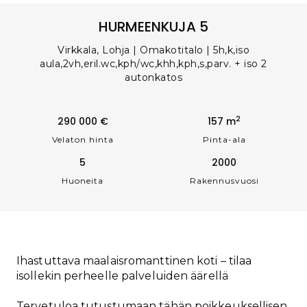
HURMEENKUJA 5
Virkkala, Lohja | Omakotitalo | 5h,k,iso
aula,2vh,eril.wc,kph/wc,khh,kph,s,parv. + iso 2
autonkatos
2
290 000 €
157 m
Velaton hinta
Pinta-ala
5
2000
Huoneita
Rakennusvuosi
Ihastuttava maalaisromanttinen koti – tilaa
isollekin perheelle palveluiden äärellä
Tervetuloa tutustumaan tähän poikkeuksellisen