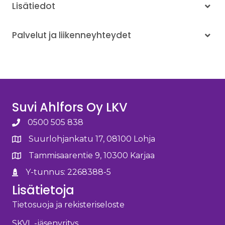
Lisätiedot
Varaa oma esittelyaikasi! Suvi Ahlfors 0500-505
838
Palvelut ja liikenneyhteydet
Suvi Ahlfors Oy LKV
0500 505 838
Suurlohjankatu 17, 08100 Lohja
Tammisaarentie 9, 10300 Karjaa
Y-tunnus: 2268388-5
Lisätietoja
Tietosuoja ja rekisteriseloste
SKVL -jäsenyritys