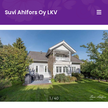
Va
Suvi Ahlfors Oy LKV
1
/
40