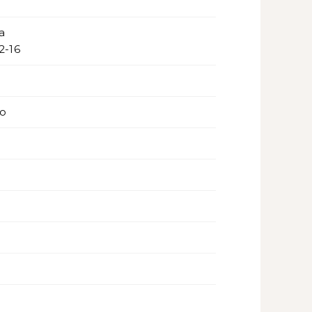
a
2-16
to