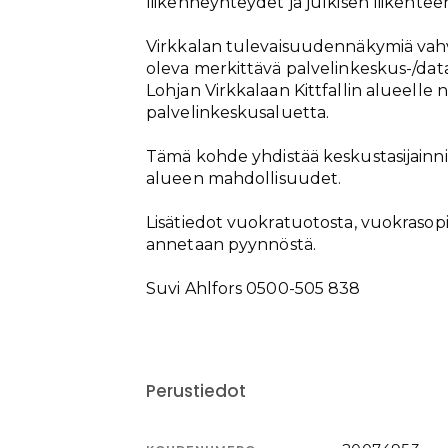
liikenneyhteydet ja julkisen liikente
Virkkalan tulevaisuudennäkymiä vahvi
oleva merkittävä palvelinkeskus-/da
Lohjan Virkkalaan Kittfallin alueelle 
palvelinkeskusaluetta.
Tämä kohde yhdistää keskustasijainnin
alueen mahdollisuudet.
Lisätiedot vuokratuotosta, vuokrasop
annetaan pyynnöstä.
Suvi Ahlfors 0500-505 838
Perustiedot