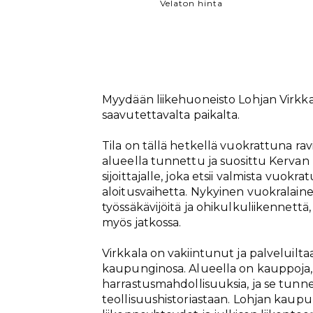
Velaton hinta
Myydään liikehuoneisto Lohjan Virkka
saavutettavalta paikalta.
Tila on tällä hetkellä vuokrattuna rav
alueella tunnettu ja suosittu Kervan 
sijoittajalle, joka etsii valmista vuok
aloitusvaihetta. Nykyinen vuokralainen
työssäkävijöitä ja ohikulkuliikennettä
myös jatkossa.
Virkkala on vakiintunut ja palveluil
kaupunginosa. Alueella on kauppoja, 
harrastusmahdollisuuksia, ja se tunn
teollisuushistoriastaan. Lohjan kaup