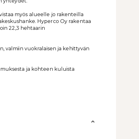
en yhteydet.
staa myös alueelle jo rakenteilla
takeskushanke. Hyperco Oy rakentaa
noin 22,3 hehtaarin
, valmiin vuokralaisen ja kehittyvän
imuksesta ja kohteen kuluista