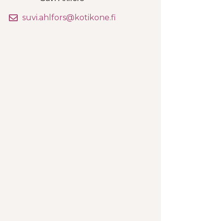
suvi.ahlfors@kotikone.fi