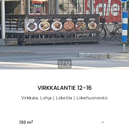
1
/
12
VIRKKALANTIE 12-16
Virkkala, Lohja | Liiketila | Liikehuoneisto
2
130 m
-