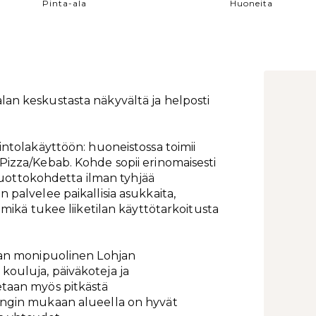
Pinta-ala
Huoneita
lan keskustasta näkyvältä ja helposti
intolakäyttöön: huoneistossa toimii
Pizza/Kebab. Kohde sopii erinomaisesti
ratuottokohdetta ilman tyhjää
 palvelee paikallisia asukkaita,
, mikä tukee liiketilan käyttötarkoitusta
taan monipuolinen Lohjan
kouluja, päiväkoteja ja
etaan myös pitkästä
ungin mukaan alueella on hyvät