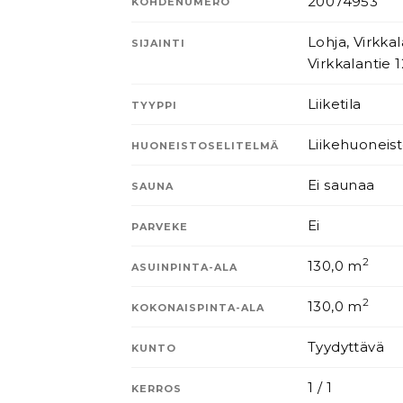
20074953
KOHDENUMERO
Lohja, Virkkal
SIJAINTI
Virkkalantie 1
Liiketila
TYYPPI
Liikehuoneis
HUONEISTOSELITELMÄ
Ei saunaa
SAUNA
Ei
PARVEKE
2
130,0 m
ASUINPINTA-ALA
2
130,0 m
KOKONAISPINTA-ALA
Tyydyttävä
KUNTO
1 / 1
KERROS